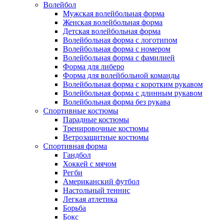
Волейбол
Мужская волейбольная форма
Женская волейбольная форма
Детская волейбольная форма
Волейбольная форма с логотипом
Волейбольная форма с номером
Волейбольная форма с фамилией
Форма для либеро
Форма для волейбольной команды
Волейбольная форма с коротким рукавом
Волейбольная форма с длинным рукавом
Волейбольная форма без рукава
Спортивные костюмы
Парадные костюмы
Тренировочные костюмы
Ветрозащитные костюмы
Спортивная форма
Гандбол
Хоккей с мячом
Регби
Американский футбол
Настольный теннис
Легкая атлетика
Борьба
Бокс