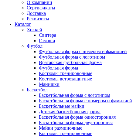
О компании
Сертификаты
Доставка
Реквизиты
Каталог
Хоккей
Свитера
Гамаши
Футбол
Футбольная форма с номером и фамилией
Футбольная форма с логотипом
Вратарская футбольная форма
Футбольная форма
Костюмы тренировочные
Костюмы ветрозащитные
Манишки
Баскетбол
Баскетбольная форма с логотипом
Баскетбольная форма с номером и фамилией
Баскетбольные майки
Детская баскетбольная форма
Баскетбольная форма односторонняя
Баскетбольная форма двусторонняя
Майки разминочные
Костюмы тренировочные